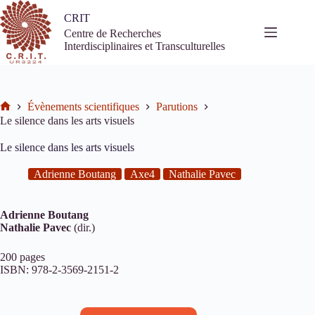
Passer
CRIT
au
contenu
Centre de Recherches
Interdisciplinaires et Transculturelles
Évènements scientifiques
Parutions
Accueil
Le silence dans les arts visuels
Le silence dans les arts visuels
Adrienne Boutang
Axe4
Nathalie Pavec
Adrienne Boutang
Nathalie Pavec
(dir.)
200 pages
ISBN: 978-2-3569-2151-2