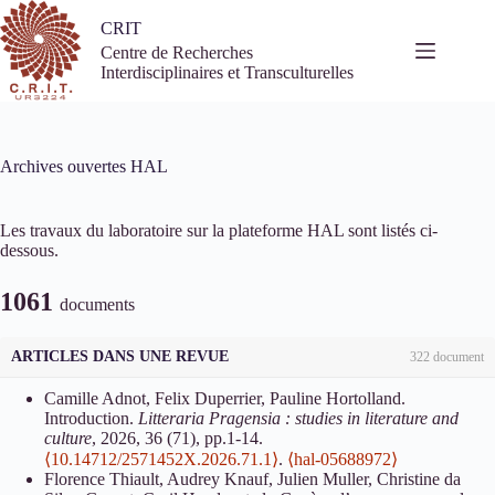
Passer
CRIT
au
contenu
Centre de Recherches
Interdisciplinaires et Transculturelles
Archives ouvertes HAL
Les travaux du laboratoire sur la plateforme HAL sont listés ci-
dessous.
1061
documents
ARTICLES DANS UNE REVUE
322 document
Camille Adnot, Felix Duperrier, Pauline Hortolland.
Introduction.
Litteraria Pragensia : studies in literature and
culture
, 2026, 36 (71), pp.1-14.
⟨10.14712/2571452X.2026.71.1⟩
.
⟨hal-05688972⟩
Florence Thiault, Audrey Knauf, Julien Muller, Christine da