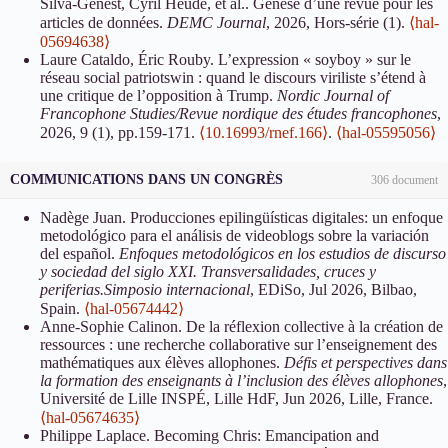
Silva-Genest, Cyril Heude, et al.. Genèse d’une revue pour les
articles de données.
DEMC Journal
, 2026, Hors-série (1).
⟨hal-
05694638⟩
Laure Cataldo, Éric Rouby. L’expression « soyboy » sur le
réseau social patriotswin : quand le discours viriliste s’étend à
une critique de l’opposition à Trump.
Nordic Journal of
Francophone Studies/Revue nordique des études francophones
,
2026, 9 (1), pp.159-171.
⟨10.16993/rnef.166⟩
.
⟨hal-05595056⟩
Dominique Soucy. Lucía Jerez : le lieu commun symbolique
comme outil didactique chez José Martí.
Pandora : Revue
COMMUNICATIONS DANS UN CONGRÈS
306 document
d'études hispaniques
, 2026, 1, pp.119-131.
⟨hal-05579893⟩
Aurore Turbiau. Le surréalisme en partage : autour de quelques
Nadège Juan. Producciones epilingüísticas digitales: un enfoque
désaffilié·es.
Acta fabula : Revue des parutions pour les études
metodológico para el análisis de videoblogs sobre la variación
littéraires
, 2026, 27 (2),
⟨10.58282/acta.20594⟩
.
⟨hal-05532241⟩
del español.
Enfoques metodológicos en los estudios de discurso
Nicolas Gutehrlé, Panggih Kusuma Ningrum, Iana Atanassova.
y sociedad del siglo XXI. Transversalidades, cruces y
A large-scale multi-disciplinary analysis of uncertainty in
periferias.Simposio internacional
, EDiSo, Jul 2026, Bilbao,
research articles.
Data and Knowledge Engineering
, 2026, 163,
Spain.
⟨hal-05674442⟩
⟨10.1016/j.datak.2026.102561⟩
.
⟨hal-05527274⟩
Anne-Sophie Calinon. De la réflexion collective à la création de
Manolo Onnis. Il corpo scisso e ricomposto..
Adombramenti
,
ressources : une recherche collaborative sur l’enseignement des
2026, Leib: politiche ed esperienze del corpo vivente (2), pp.79-
mathématiques aux élèves allophones.
Défis et perspectives dans
100.
⟨hal-05690965⟩
la formation des enseignants à l’inclusion des élèves allophones
,
Manon Berthier, Jaine Chemmachery, Christophe Cusset,
Université de Lille INSPÉ, Lille HdF, Jun 2026, Lille, France.
Nicolas Duriau, Camille Islert, et al.. Introduction. Contre-je :
⟨hal-05674635⟩
genre et énonciations minoritaires en littérature.
Sextant = Revue
Philippe Laplace. Becoming Chris: Emancipation and
de recherche interdisciplinaire sur le genre et la sexualité
, A