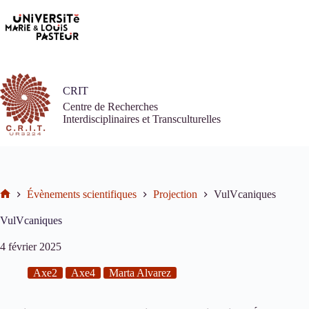
Passer
au
contenu
CRIT
Centre de Recherches
Interdisciplinaires et Transculturelles
Évènements scientifiques
Projection
VulVcaniques
Accueil
VulVcaniques
4 février 2025
Axe2
Axe4
Marta Alvarez