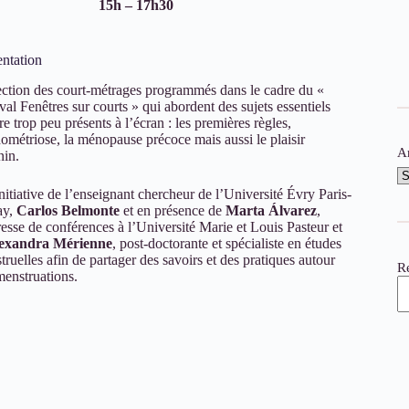
15h – 17h30
entation
ection des court-métrages programmés dans le cadre du «
val Fenêtres sur courts » qui abordent des sujets essentiels
e trop peu présents à l’écran : les premières règles,
dométriose, la ménopause précoce mais aussi le plaisir
A
nin.
nitiative de l’enseignant chercheur de l’Université Évry Paris-
ay,
Carlos Belmonte
et en présence de
Marta Álvarez
,
resse de conférences à l’Université Marie et Louis Pasteur et
exandra Mérienne
, post-doctorante et spécialiste en études
ruelles afin de partager des savoirs et des pratiques autour
Re
menstruations.