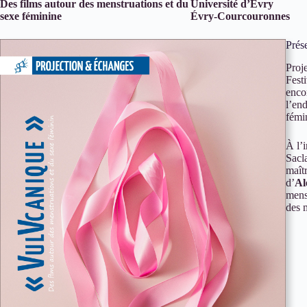
Des films autour des menstruations et du
Université d’Évry
sexe féminine
Évry-Courcouronnes
Prés
Proj
Festi
encor
l’en
fémi
À l’i
Sacl
maît
d’
Al
menst
des 